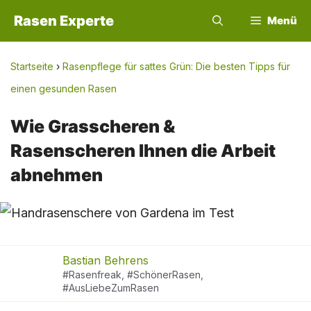
Zum
Rasen Experte
Menü
Inhalt
springen
Startseite
›
Rasenpflege für sattes Grün: Die besten Tipps für
einen gesunden Rasen
Wie Grasscheren &
Rasenscheren Ihnen die Arbeit
abnehmen
Bastian Behrens
#Rasenfreak, #SchönerRasen,
#AusLiebeZumRasen