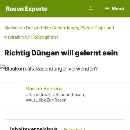
Zum
Rasen Experte
Menü
Inhalt
springen
Startseite
›
Der perfekte Garten: Ideen, Pflege-Tipps und
Inspiration für Hobbygärtner
Richtig Düngen will gelernt sein
Bastian Behrens
#Rasenfreak, #SchönerRasen,
#AusLiebeZumRasen
Inhaltsverzeichnis
Anzeigen