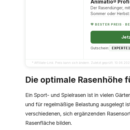
Animatio® Prof
Der Rasendünger, mit
Sommer oder Herbst:
💚 BESTER PREIS · B
Jet
Gutschein:
EXPERTE
* Affiliate-Link. Preis kann sich ändern. Zuletzt geprüft: 10.06.20
Die optimale Rasenhöhe f
Ein Sport- und Spielrasen ist in vielen Gärt
und für regelmäßige Belastung ausgelegt is
verschiedenen, sich ergänzenden Rasensort
Rasenfläche bilden.