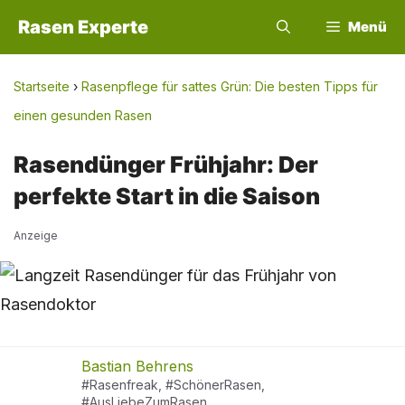
Zum
Rasen Experte
Menü
Inhalt
springen
Startseite
›
Rasenpflege für sattes Grün: Die besten Tipps für
einen gesunden Rasen
Rasendünger Frühjahr: Der
perfekte Start in die Saison
Anzeige
Bastian Behrens
#Rasenfreak, #SchönerRasen,
#AusLiebeZumRasen