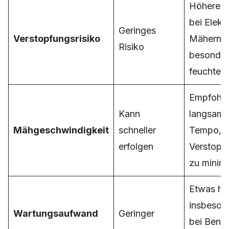
Höheres 
bei Elekt
Geringes
Verstopfungsrisiko
Mähern,
Risiko
besonder
feuchtem
Empfohle
Kann
langsame
Mähgeschwindigkeit
schneller
Tempo, 
erfolgen
Verstopf
zu minim
Etwas hö
insbeson
Wartungsaufwand
Geringer
bei Benzi