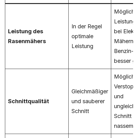
Mögliche
Leistungs
In der Regel
Leistung des
bei Elekt
optimale
Rasenmähers
Mähern;
Leistung
Benzin-M
besser g
Mögliche
Verstopf
Gleichmäßiger
und
Schnittqualität
und sauberer
ungleich
Schnitt
Schnitt b
nassem G